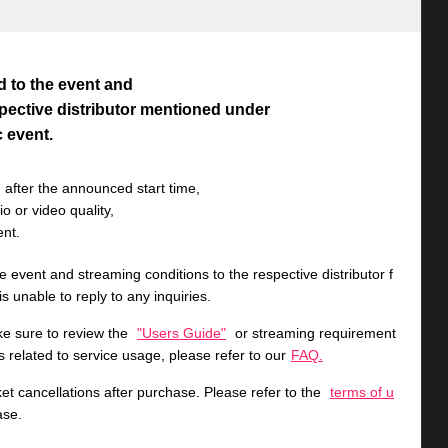
ed to the event and
spective distributor mentioned under
c event.
 after the announced start time,
 or video quality,
ent.
the event and streaming conditions to the respective distributor f
s unable to reply to any inquiries.
e sure to review the
"Users Guide"
or streaming requirement
s related to service usage, please refer to our
FAQ.
et cancellations after purchase. Please refer to the
terms of u
ase.