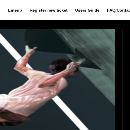
Lineup
Register new ticket
Users Guide
FAQ/Conta