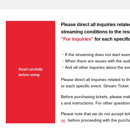
Please direct all inquiries relat
streaming conditions to the re
"For inquiries"
for each specifi
・If the streaming does not start even
・When there are issues with the audio
・And all other inquiries about the ev
Read carefully
before using:
Please direct all inquiries related to 
or each specific event. Stream Ticket i
Before purchasing tickets, please mak
s and instructions. For other question
Please note that we do not accept tick
se
before proceeding with the purch