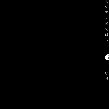
そ
い
マ
ン
怪
て
は
う
・
い
り
・
も