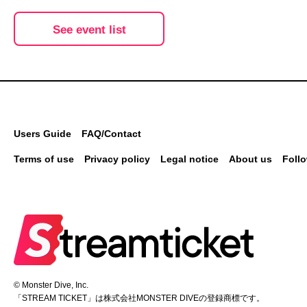
See event list
Users Guide
FAQ/Contact
Terms of use
Privacy policy
Legal notice
About us
Foll
©
Monster Dive, Inc.
「STREAM TICKET」は株式会社MONSTER DIVEの登録商標です。