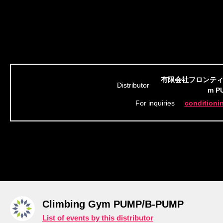
有限会社フロンティア
Distributor
m P
condition
For inquiries
Climbing Gym PUMP/B-PUMP
List of events by this distributor