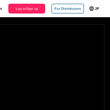
Log in/Sign up
ct
Log in/Sign up
For Distributors
JP