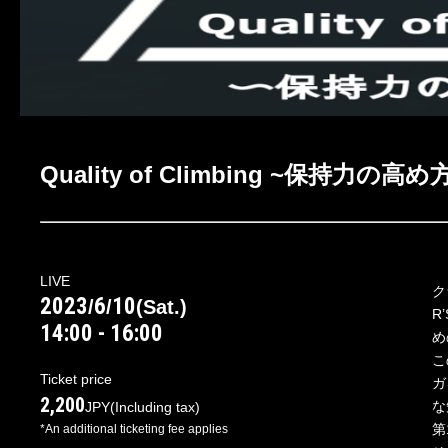
Quality of Climbing ~保持力の
LIVE
ク
2023
6
10
/
/
(
Sat.
)
R
14:00 - 16:00
め
こ
Ticket price
ガ
2,200
な
JPY
(Including tax)
第
*An additional ticketing fee applies