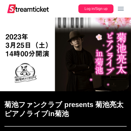
Log in/Sign up
JP
Lineup
Register new ticket
菊池ファンクラブ presents 菊池亮太
Users Guide
ピアノライブin菊池
FAQ/Contact