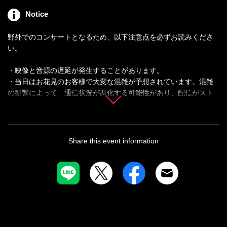
配信に関する問い合わせ
Notice
電話番号：080-7620-1835
メールアドレス：kikuchifanclub@gmail.com
野外でのコンサートとなるため、以下注意点を必ずお読みくださ
い。
・映像と音源の遅延が発生することがあります。
・当日はお花見のお客様で大変な混雑が予想されています。混雑
の影響によって、通信状況が悪化する可能性があり、配信がスト
ップすることがございます。その場合は、後日、録画したものを
アーカイブとしてご覧いただけるようにいたします。
上記を予めご了承いただいた方のみお申込みをお願いします。
Share this event information