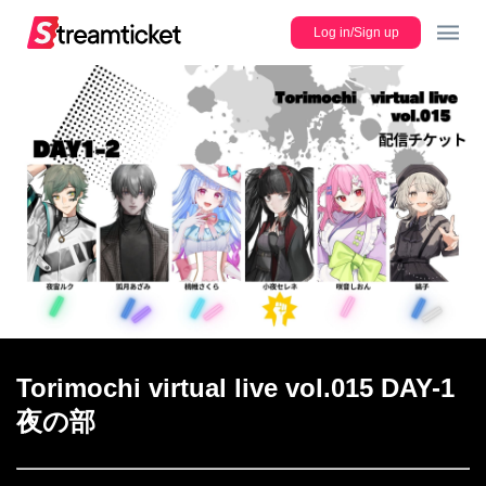
Log in/Sign up
JP
Lineup
Register new ticket
Torimochi virtual live vol.015 DAY-1
Users Guide
夜の部
FAQ/Contact