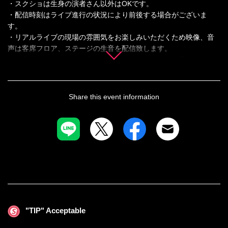
・スクショは生身の演者さん以外はOKです。
・配信時刻はライブ進行の状況により前後する場合がございま
す。
・リアルライブの現場の雰囲気をお楽しみいただくため映像、音
声は客席フロア、ステージの生音を配信致します。
お客様のコールなども入りますのであらかじめご了承くださ
い。
・決済メールが迷惑メール等に振り分けられている場合がござい
ます。届かない場合はご確認をお願いいたします。
Share this event information
・複数応援したい演者さんがいらっしゃる場合、チップ（投げ
銭）を対象の演者さんのステージ中に投入するか、コメントにTo
"演者名”と記入し投入するとお目当て選択外の演者さんにもチップ
のバックで応援ができます。
※チップ（投げ銭）は本番前～本番中～アーカイブ販売期間であ
れば投入が可能です。
"TIP" Acceptable