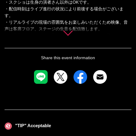
・スクショは生身の演者さん以外はOKです。
・配信時刻はライブ進行の状況により前後する場合がございま
す。
・リアルライブの現場の雰囲気をお楽しみいただくため映像、音
声は客席フロア、ステージの生音を配信致します。
お客様のコールなども入りますのであらかじめご了承くださ
い。
・決済メールが迷惑メール等に振り分けられている場合がござい
ます。届かない場合はご確認をお願いいたします。
Share this event information
・複数応援したい演者さんがいらっしゃる場合、チップ（投げ
銭）を対象の演者さんのステージ中に投入するか、コメントにTo
"演者名”と記入し投入するとお目当て選択外の演者さんにもチップ
のバックで応援ができます。
※チップ（投げ銭）は本番前～本番中～アーカイブ販売期間であ
れば投入が可能です。
"TIP" Acceptable