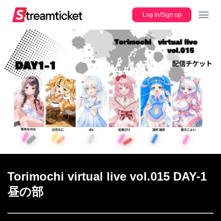
Log in/Sign up
JP
Lineup
Register new ticket
Torimochi virtual live vol.015 DAY-1
Users Guide
昼の部
FAQ/Contact