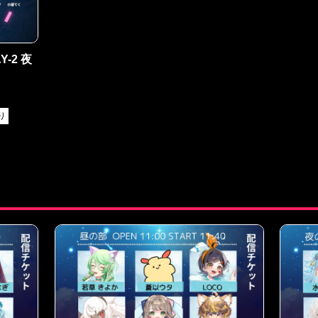
AY-2 夜
り