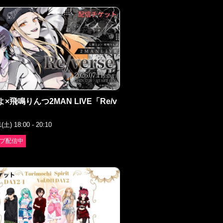
×飛鳴りんつ2MAN LIVE「Re/v
1(土) 18:00 - 20:10
ブ配信中