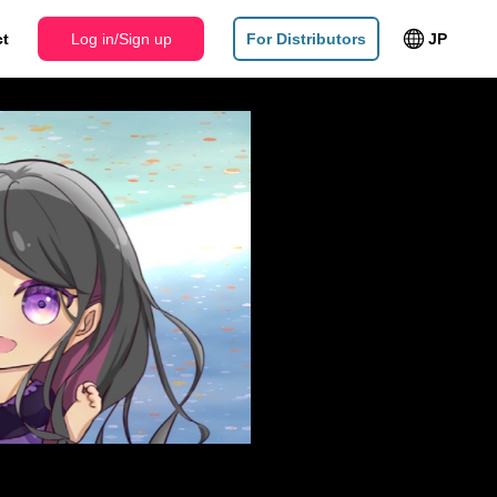
Log in/Sign up
ct
Log in/Sign up
For Distributors
JP